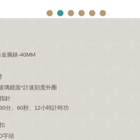
金腕錶-40MM
證
水晶玻璃鏡面*計速刻度外圈
型指針
0分、60秒、12小時計時功
扣
D字頭