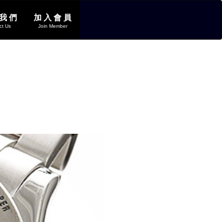
 我 們
加 入 會 員
ct Us
Join Member