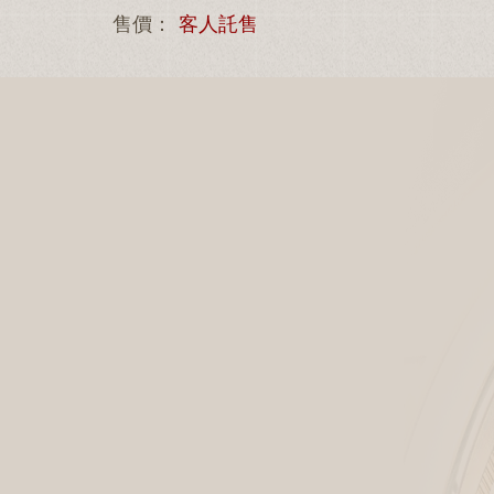
售價：
客人託售