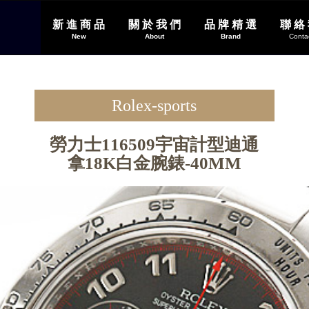
新 進 商 品
關 於 我 們
品 牌 精 選
聯 絡
(current)
(current)
New
About
Brand
Conta
Rolex-sports
勞力士116509宇宙計型迪通
拿18K白金腕錶-40MM