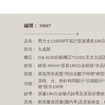
0
1
2
3
4
5
編號： 10667
品名：
勞力士116509宇宙計型迪通拿18K白
狀況：
九成新
機芯：
Cal.4130自動機芯*COSC天文台認
錶殼：
錶徑:40mm*原裝18K白金錶殼*
面盤：
原裝黑色面盤*阿拉伯數字時標*棒
具時、分、秒針時間顯示*日期顯示*3
功能：
能*防水100米
錶帶：
原廠18K白金蠔式錶帶及原裝折疊錶
其他：
附原廠保證書(國內單)及原裝錶盒，