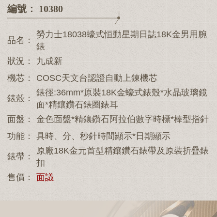
編號： 10380
勞力士18038蠔式恒動星期日誌18K金男用腕
品名：
錶
狀況：
九成新
機芯：
COSC天文台認證自動上鍊機芯
錶徑:36mm*原裝18K金蠔式錶殼*水晶玻璃鏡
錶殼：
面*精鑲鑽石錶圈錶耳
面盤：
金色面盤*精鑲鑽石阿拉伯數字時標*棒型指針
功能：
具時、分、秒針時間顯示*日期顯示
原廠18K金元首型精鑲鑽石錶帶及原裝折疊錶
錶帶：
扣
售價：
面議