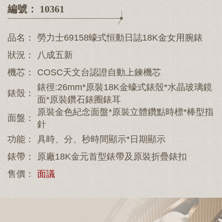
編號： 10361
品名：
勞力士69158蠔式恒動日誌18K金女用腕錶
狀況：
八成五新
機芯：
COSC天文台認證自動上鍊機芯
錶徑:26mm*原裝18K金蠔式錶殼*水晶玻璃鏡
錶殼：
面*原裝鑽石錶圈錶耳
原裝金色紀念面盤*原裝立體鑽點時標*棒型指
面盤：
針
功能：
具時、分、秒時間顯示*日期顯示
錶帶：
原廠18K金元首型錶帶及原裝折疊錶扣
售價：
面議