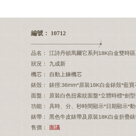
0
1
2
3
4
編號： 10712
品名：
江詩丹頓馬爾它系列18K白金雙時
狀況：
九成新
機芯：
自動上鍊機芯
錶殼：
錶徑:36mm*原裝18K白金錶殼*
面盤：
原裝白色扭索紋面盤*立體時標*劍
功能：
具時、分、秒時間顯示*日期顯示*
錶帶：
黑色牛皮錶帶及原裝18K白金折疊錶
售價：
面議