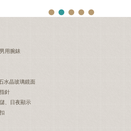
區男用腕錶
藍寶石水晶玻璃鏡面
型指針
動儲、日夜顯示
扣