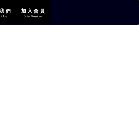
 我 們
加 入 會 員
ct Us
Join Member