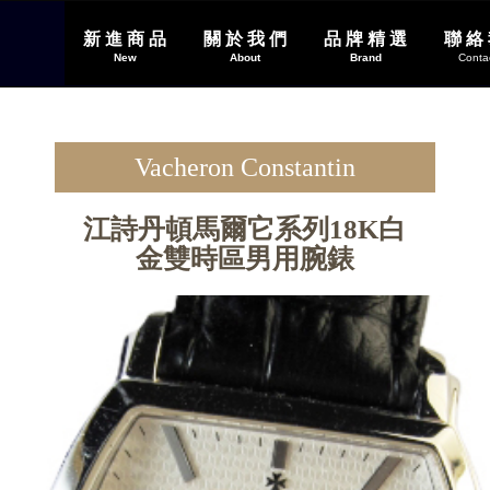
新 進 商 品
關 於 我 們
品 牌 精 選
聯 絡
(current)
(current)
New
About
Brand
Conta
Vacheron Constantin
江詩丹頓馬爾它系列18K白
金雙時區男用腕錶