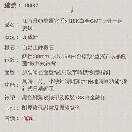
編號： 10037
江詩丹頓馬爾它系列18K白金GMT三針一線
品名：
腕錶
狀況：
九成新
機芯：
自動上鍊機芯
錶徑:38mm*原裝18K白金錶殼*藍寶石水晶鏡
錶殼：
面*掀蓋式錶背
面盤：
原裝米色面盤*羅馬數字時標*劍型指針
具時、分、小秒針時間顯示*兩地時區功能*指
功能：
針式日期顯示
錶帶：
黑色鱷魚皮錶帶及原裝18K白金錶扣
其他：
附原廠保證書及原廠錶盒
售價：
面議