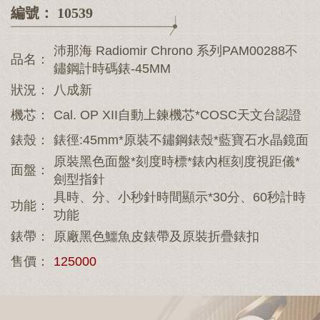
編號： 10539
沛那海 Radiomir Chrono 系列PAM00288不
品名：
鏽鋼計時碼錶-45MM
狀況：
八成新
機芯：
Cal. OP XII自動上鍊機芯*COSC天文台認證
錶殼：
錶徑:45mm*原裝不鏽鋼錶殼*藍寶石水晶鏡面
原裝黑色面盤*刻度時標*錶內框刻度視距儀*
面盤：
劍型指針
具時、分、小秒針時間顯示*30分、60秒計時
功能：
功能
錶帶：
原廠黑色鱷魚皮錶帶及原裝折疊錶扣
售價：
125000