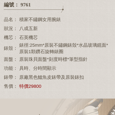
編號： 9761
品名：
積家不鏽鋼女用腕錶
狀況：
八成五新
機芯：
石英機芯
錶徑:25mm*原裝不鏽鋼錶殼*水晶玻璃鏡面*
錶殼：
原裝1顆鑽石旋轉錶圈
面盤：
原裝珠貝面盤*刻度時標*筆型指針
功能：
具時、分時間顯示
錶帶：
原廠黑色鱷魚皮錶帶及原裝錶扣
售價：
特價29800