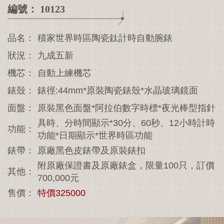
編號： 10123
品名：
積家世界時區陶瓷鈦計時自動腕錶
狀況：
九成五新
機芯：
自動上練機芯
錶殼：
錶徑:44mm*原裝陶瓷錶殼*水晶玻璃鏡面
面盤：
原裝黑色面盤*阿拉伯數字時標*夜光棒型指針
具時、分時間顯示*30分、60秒、12小時計時
功能：
功能*日期顯示*世界時區功能
錶帶：
原廠黑色皮錶帶及原裝錶扣
附原廠保證書及原廠錶盒，限量100只，訂價
其他：
700,000元
售價：
特價325000