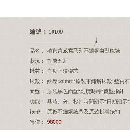
0
1
2
3
編號： 10109
品名：
積家蕾威索系列不鏽鋼自動腕錶
狀況：
九成五新
機芯：
自動上鍊機芯
錶殼：
錶徑:26mm*原裝不鏽鋼錶殼*藍寶
面盤：
原裝黑色面盤*刻度時標*菱型指針
功能：
具時、分、秒針時間顯示*日期顯示*
錶帶：
原廠不鏽鋼錶帶及原裝折疊錶扣
售價：
98000