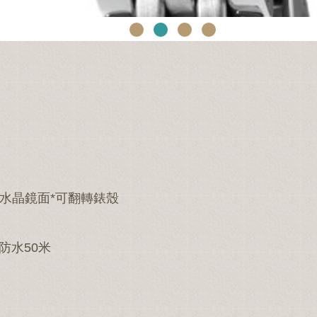
石水晶鏡面*可翻轉錶殼
防水50米