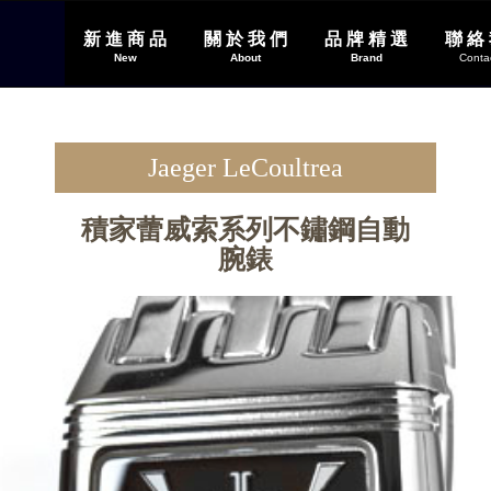
新 進 商 品
關 於 我 們
品 牌 精 選
聯 絡
(current)
(current)
New
About
Brand
Conta
Jaeger LeCoultrea
積家蕾威索系列不鏽鋼自動
腕錶