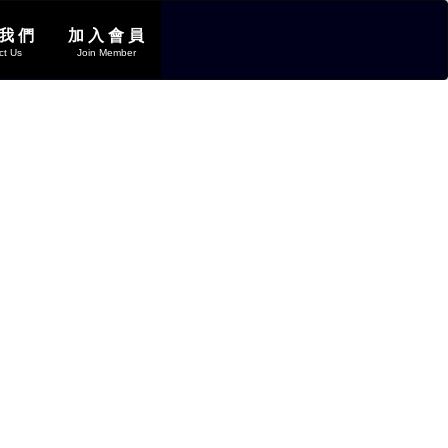
 我 們
加 入 會 員
ct Us
Join Member